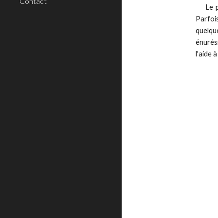
Contact
Le 
Parfois
quelque
énurési
l'aide 