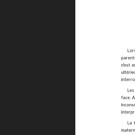
Lor
parents
n'est 
ultéri
interr
Les 
face. A
inconsc
interpr
La 
matern