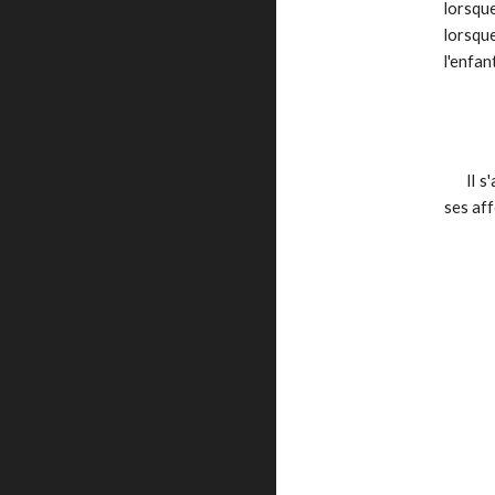
lorsque
lorsque
l'enfan
Il 
ses aff