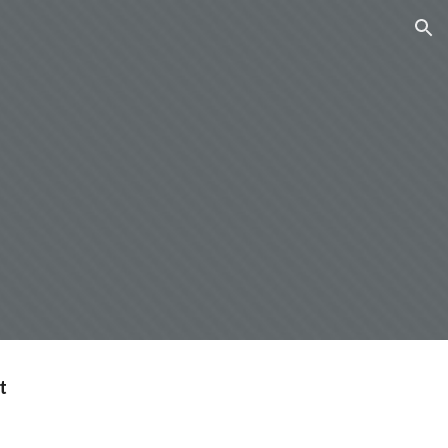
ion
t